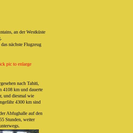
tains, an der Westküste
.
 das nächste Flugzeug
ick pic to enlarge
rgesehen nach Tahiti,
on 4108 km und dauerte
r, und diesmal wie
ungefähr 4300 km sind
 der Abfughalle auf den
:55 Stunden, weiter
unterwegs.