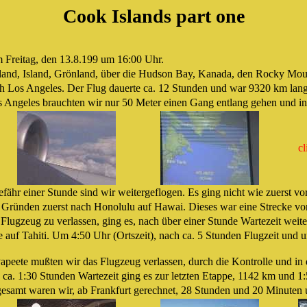
Cook Islands part one
 Freitag, den 13.8.199 um 16:00 Uhr.
land, Island, Grönland, über die Hudson Bay, Kanada, den Rocky Moun
h Los Angeles. Der Flug dauerte ca. 12 Stunden und war 9320 km lang
 Angeles brauchten wir nur 50 Meter einen Gang entlang gehen und in
cl
fähr einer Stunde sind wir weitergeflogen. Es ging nicht wie zuerst vo
 Gründen zuerst nach Honolulu auf Hawai. Dieses war eine Strecke v
Flugzeug zu verlassen, ging es, nach über einer Stunde Wartezeit weite
 auf Tahiti. Um 4:50 Uhr (Ortszeit), nach ca. 5 Stunden Flugzeit und 
Papeete mußten wir das Flugzeug verlassen, durch die Kontrolle und in
 ca. 1:30 Stunden Wartezeit ging es zur letzten Etappe, 1142 km und 1
gesamt waren wir, ab Frankfurt gerechnet, 28 Stunden und 20 Minuten 